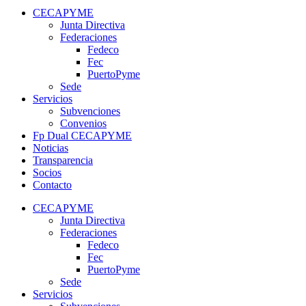
CECAPYME
Junta Directiva
Federaciones
Fedeco
Fec
PuertoPyme
Sede
Servicios
Subvenciones
Convenios
Fp Dual CECAPYME
Noticias
Transparencia
Socios
Contacto
CECAPYME
Junta Directiva
Federaciones
Fedeco
Fec
PuertoPyme
Sede
Servicios