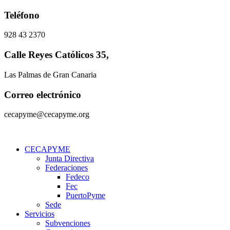
Ir
Teléfono
al
contenido
928 43 2370
Calle Reyes Católicos 35,
Las Palmas de Gran Canaria
Correo electrónico
cecapyme@cecapyme.org
CECAPYME
Junta Directiva
Federaciones
Fedeco
Fec
PuertoPyme
Sede
Servicios
Subvenciones