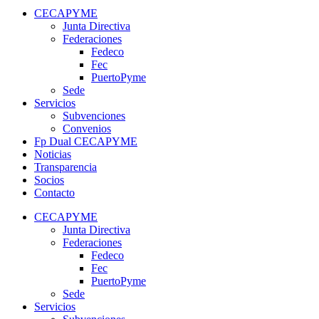
CECAPYME
Junta Directiva
Federaciones
Fedeco
Fec
PuertoPyme
Sede
Servicios
Subvenciones
Convenios
Fp Dual CECAPYME
Noticias
Transparencia
Socios
Contacto
CECAPYME
Junta Directiva
Federaciones
Fedeco
Fec
PuertoPyme
Sede
Servicios