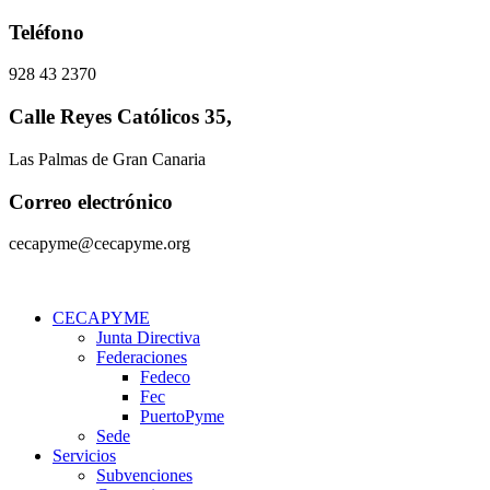
Ir
Teléfono
al
contenido
928 43 2370
Calle Reyes Católicos 35,
Las Palmas de Gran Canaria
Correo electrónico
cecapyme@cecapyme.org
CECAPYME
Junta Directiva
Federaciones
Fedeco
Fec
PuertoPyme
Sede
Servicios
Subvenciones