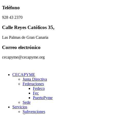
Ir
Teléfono
al
contenido
928 43 2370
Calle Reyes Católicos 35,
Las Palmas de Gran Canaria
Correo electrónico
cecapyme@cecapyme.org
CECAPYME
Junta Directiva
Federaciones
Fedeco
Fec
PuertoPyme
Sede
Servicios
Subvenciones