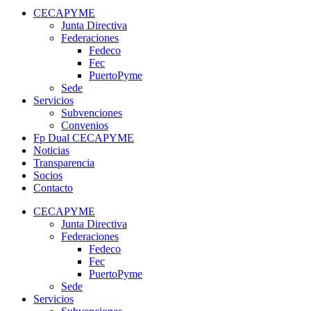
CECAPYME
Junta Directiva
Federaciones
Fedeco
Fec
PuertoPyme
Sede
Servicios
Subvenciones
Convenios
Fp Dual CECAPYME
Noticias
Transparencia
Socios
Contacto
CECAPYME
Junta Directiva
Federaciones
Fedeco
Fec
PuertoPyme
Sede
Servicios