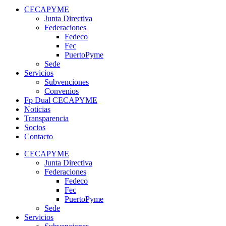
CECAPYME
Junta Directiva
Federaciones
Fedeco
Fec
PuertoPyme
Sede
Servicios
Subvenciones
Convenios
Fp Dual CECAPYME
Noticias
Transparencia
Socios
Contacto
CECAPYME
Junta Directiva
Federaciones
Fedeco
Fec
PuertoPyme
Sede
Servicios