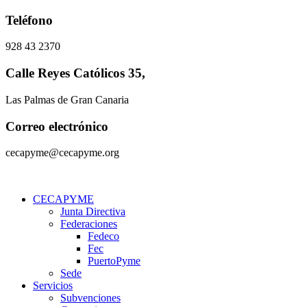
Ir
Teléfono
al
contenido
928 43 2370
Calle Reyes Católicos 35,
Las Palmas de Gran Canaria
Correo electrónico
cecapyme@cecapyme.org
CECAPYME
Junta Directiva
Federaciones
Fedeco
Fec
PuertoPyme
Sede
Servicios
Subvenciones