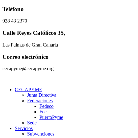
Ir
Teléfono
al
contenido
928 43 2370
Calle Reyes Católicos 35,
Las Palmas de Gran Canaria
Correo electrónico
cecapyme@cecapyme.org
CECAPYME
Junta Directiva
Federaciones
Fedeco
Fec
PuertoPyme
Sede
Servicios
Subvenciones