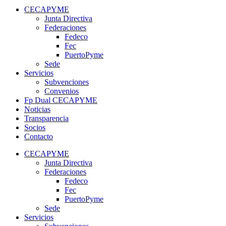
CECAPYME
Junta Directiva
Federaciones
Fedeco
Fec
PuertoPyme
Sede
Servicios
Subvenciones
Convenios
Fp Dual CECAPYME
Noticias
Transparencia
Socios
Contacto
CECAPYME
Junta Directiva
Federaciones
Fedeco
Fec
PuertoPyme
Sede
Servicios