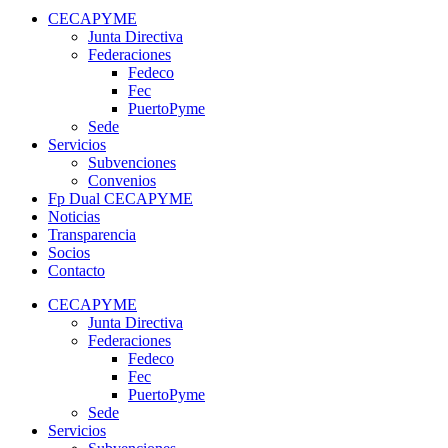
CECAPYME
Junta Directiva
Federaciones
Fedeco
Fec
PuertoPyme
Sede
Servicios
Subvenciones
Convenios
Fp Dual CECAPYME
Noticias
Transparencia
Socios
Contacto
CECAPYME
Junta Directiva
Federaciones
Fedeco
Fec
PuertoPyme
Sede
Servicios