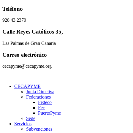
Ir
Teléfono
al
contenido
928 43 2370
Calle Reyes Católicos 35,
Las Palmas de Gran Canaria
Correo electrónico
cecapyme@cecapyme.org
CECAPYME
Junta Directiva
Federaciones
Fedeco
Fec
PuertoPyme
Sede
Servicios
Subvenciones