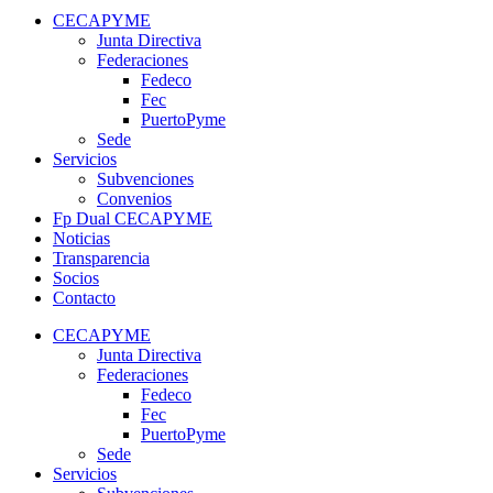
CECAPYME
Junta Directiva
Federaciones
Fedeco
Fec
PuertoPyme
Sede
Servicios
Subvenciones
Convenios
Fp Dual CECAPYME
Noticias
Transparencia
Socios
Contacto
CECAPYME
Junta Directiva
Federaciones
Fedeco
Fec
PuertoPyme
Sede
Servicios