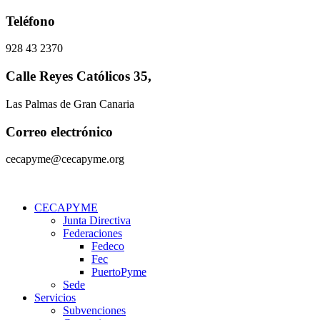
Ir
Teléfono
al
contenido
928 43 2370
Calle Reyes Católicos 35,
Las Palmas de Gran Canaria
Correo electrónico
cecapyme@cecapyme.org
CECAPYME
Junta Directiva
Federaciones
Fedeco
Fec
PuertoPyme
Sede
Servicios
Subvenciones