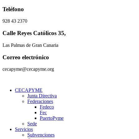
Ir
Teléfono
al
contenido
928 43 2370
Calle Reyes Católicos 35,
Las Palmas de Gran Canaria
Correo electrónico
cecapyme@cecapyme.org
CECAPYME
Junta Directiva
Federaciones
Fedeco
Fec
PuertoPyme
Sede
Servicios
Subvenciones