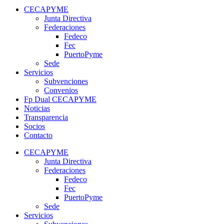
CECAPYME
Junta Directiva
Federaciones
Fedeco
Fec
PuertoPyme
Sede
Servicios
Subvenciones
Convenios
Fp Dual CECAPYME
Noticias
Transparencia
Socios
Contacto
CECAPYME
Junta Directiva
Federaciones
Fedeco
Fec
PuertoPyme
Sede
Servicios