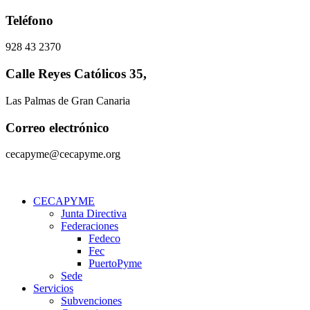
Ir
Teléfono
al
contenido
928 43 2370
Calle Reyes Católicos 35,
Las Palmas de Gran Canaria
Correo electrónico
cecapyme@cecapyme.org
CECAPYME
Junta Directiva
Federaciones
Fedeco
Fec
PuertoPyme
Sede
Servicios
Subvenciones