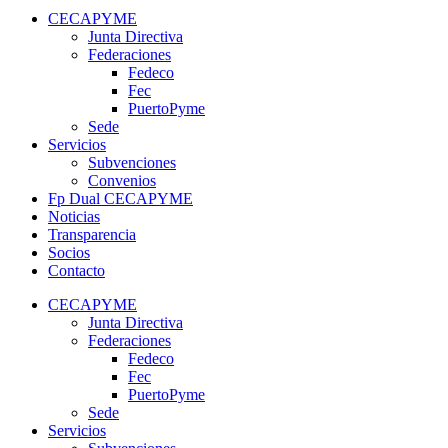
CECAPYME
Junta Directiva
Federaciones
Fedeco
Fec
PuertoPyme
Sede
Servicios
Subvenciones
Convenios
Fp Dual CECAPYME
Noticias
Transparencia
Socios
Contacto
CECAPYME
Junta Directiva
Federaciones
Fedeco
Fec
PuertoPyme
Sede
Servicios