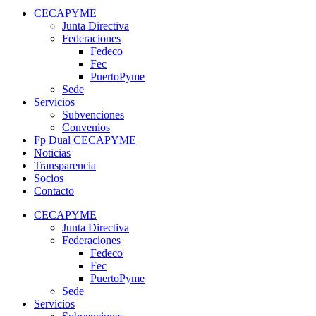
CECAPYME
Junta Directiva
Federaciones
Fedeco
Fec
PuertoPyme
Sede
Servicios
Subvenciones
Convenios
Fp Dual CECAPYME
Noticias
Transparencia
Socios
Contacto
CECAPYME
Junta Directiva
Federaciones
Fedeco
Fec
PuertoPyme
Sede
Servicios