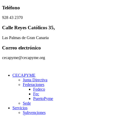
Ir
Teléfono
al
contenido
928 43 2370
Calle Reyes Católicos 35,
Las Palmas de Gran Canaria
Correo electrónico
cecapyme@cecapyme.org
CECAPYME
Junta Directiva
Federaciones
Fedeco
Fec
PuertoPyme
Sede
Servicios
Subvenciones