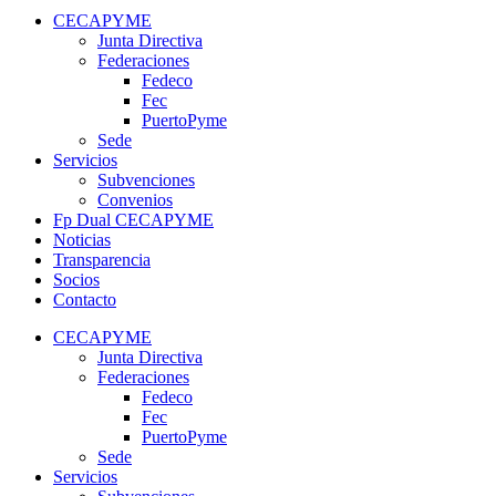
CECAPYME
Junta Directiva
Federaciones
Fedeco
Fec
PuertoPyme
Sede
Servicios
Subvenciones
Convenios
Fp Dual CECAPYME
Noticias
Transparencia
Socios
Contacto
CECAPYME
Junta Directiva
Federaciones
Fedeco
Fec
PuertoPyme
Sede
Servicios