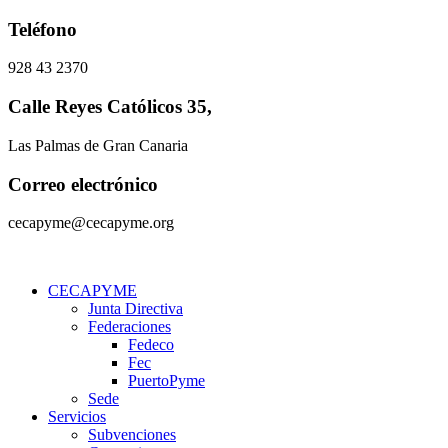
Ir
Teléfono
al
contenido
928 43 2370
Calle Reyes Católicos 35,
Las Palmas de Gran Canaria
Correo electrónico
cecapyme@cecapyme.org
CECAPYME
Junta Directiva
Federaciones
Fedeco
Fec
PuertoPyme
Sede
Servicios
Subvenciones