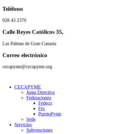
Ir
Teléfono
al
contenido
928 43 2370
Calle Reyes Católicos 35,
Las Palmas de Gran Canaria
Correo electrónico
cecapyme@cecapyme.org
CECAPYME
Junta Directiva
Federaciones
Fedeco
Fec
PuertoPyme
Sede
Servicios
Subvenciones