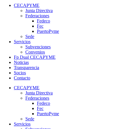
CECAPYME
Junta Directiva
Federaciones
Fedeco
Fec
PuertoPyme
Sede
Servicios
Subvenciones
Convenios
Fp Dual CECAPYME
Noticias
Transparencia
Socios
Contacto
CECAPYME
Junta Directiva
Federaciones
Fedeco
Fec
PuertoPyme
Sede
Servicios