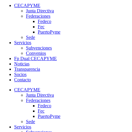
CECAPYME
Junta Directiva
Federaciones
Fedeco
Fec
PuertoPyme
Sede
Servicios
Subvenciones
Convenios
Fp Dual CECAPYME
Noticias
Transparencia
Socios
Contacto
CECAPYME
Junta Directiva
Federaciones
Fedeco
Fec
PuertoPyme
Sede
Servicios