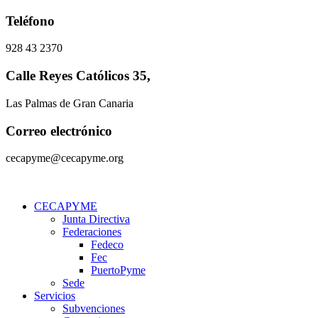
Ir
Teléfono
al
contenido
928 43 2370
Calle Reyes Católicos 35,
Las Palmas de Gran Canaria
Correo electrónico
cecapyme@cecapyme.org
CECAPYME
Junta Directiva
Federaciones
Fedeco
Fec
PuertoPyme
Sede
Servicios
Subvenciones